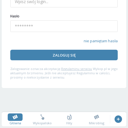
Hasło
nie pamiętam hasła
ZALOGUJ SIĘ
Zalogowanie oznacza akceptację
Regulaminu serwisu
Wykop.pl w jego
aktualnym brzmieniu. Jeśli nie akceptujesz Regulaminu w całości,
prosimy o niekorzystanie z serwisu.
Główna
Wykopalisko
Hity
Mikroblog