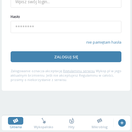
Hasło
nie pamiętam hasła
ZALOGUJ SIĘ
Zalogowanie oznacza akceptację
Regulaminu serwisu
Wykop.pl w jego
aktualnym brzmieniu. Jeśli nie akceptujesz Regulaminu w całości,
prosimy o niekorzystanie z serwisu.
Główna
Wykopalisko
Hity
Mikroblog