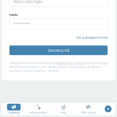
Hasło
nie pamiętam hasła
ZALOGUJ SIĘ
Zalogowanie oznacza akceptację
Regulaminu serwisu
Wykop.pl w jego
aktualnym brzmieniu. Jeśli nie akceptujesz Regulaminu w całości,
prosimy o niekorzystanie z serwisu.
Główna
Wykopalisko
Hity
Mikroblog