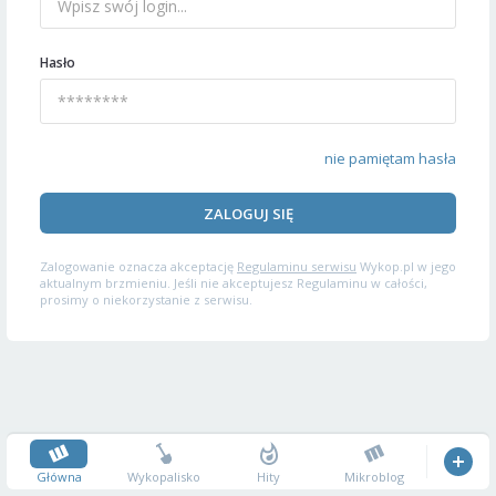
Hasło
nie pamiętam hasła
ZALOGUJ SIĘ
Zalogowanie oznacza akceptację
Regulaminu serwisu
Wykop.pl w jego
aktualnym brzmieniu. Jeśli nie akceptujesz Regulaminu w całości,
prosimy o niekorzystanie z serwisu.
Główna
Wykopalisko
Hity
Mikroblog