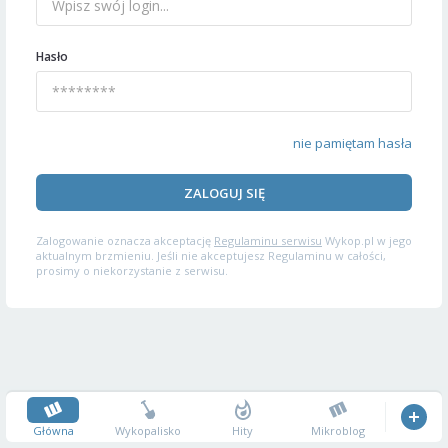
Hasło
nie pamiętam hasła
ZALOGUJ SIĘ
Zalogowanie oznacza akceptację
Regulaminu serwisu
Wykop.pl w jego
aktualnym brzmieniu. Jeśli nie akceptujesz Regulaminu w całości,
prosimy o niekorzystanie z serwisu.
Główna
Wykopalisko
Hity
Mikroblog