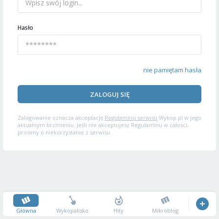
Hasło
nie pamiętam hasła
ZALOGUJ SIĘ
Zalogowanie oznacza akceptację
Regulaminu serwisu
Wykop.pl w jego
aktualnym brzmieniu. Jeśli nie akceptujesz Regulaminu w całości,
prosimy o niekorzystanie z serwisu.
Główna
Wykopalisko
Hity
Mikroblog