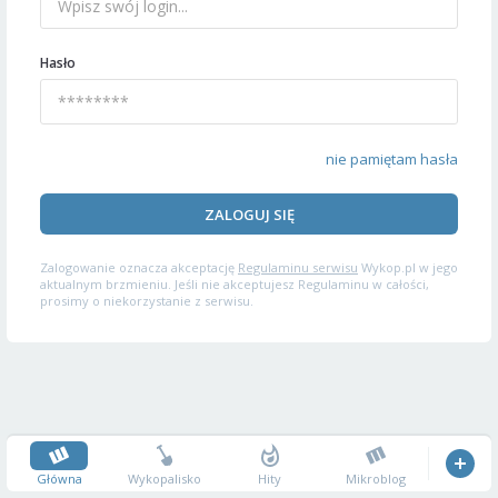
Hasło
nie pamiętam hasła
ZALOGUJ SIĘ
Zalogowanie oznacza akceptację
Regulaminu serwisu
Wykop.pl w jego
aktualnym brzmieniu. Jeśli nie akceptujesz Regulaminu w całości,
prosimy o niekorzystanie z serwisu.
Główna
Wykopalisko
Hity
Mikroblog