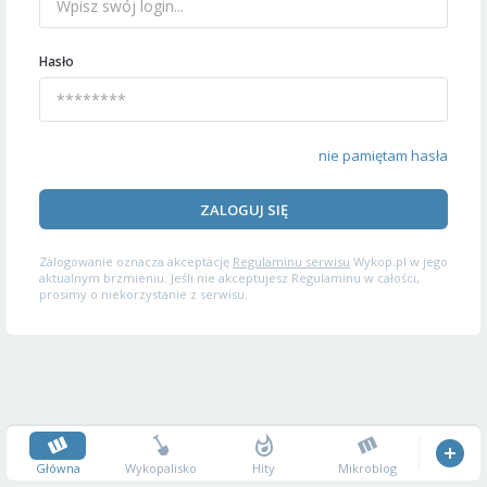
Hasło
nie pamiętam hasła
ZALOGUJ SIĘ
Zalogowanie oznacza akceptację
Regulaminu serwisu
Wykop.pl w jego
aktualnym brzmieniu. Jeśli nie akceptujesz Regulaminu w całości,
prosimy o niekorzystanie z serwisu.
Główna
Wykopalisko
Hity
Mikroblog