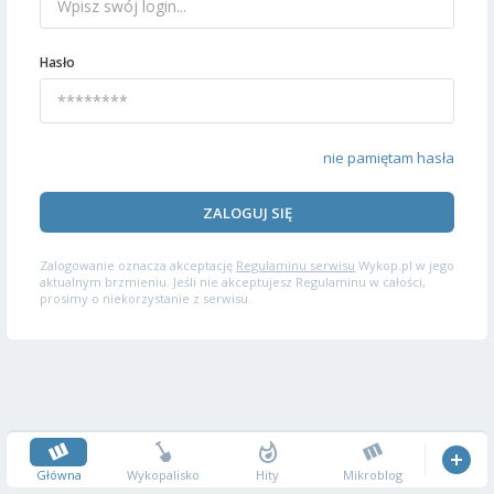
Hasło
nie pamiętam hasła
ZALOGUJ SIĘ
Zalogowanie oznacza akceptację
Regulaminu serwisu
Wykop.pl w jego
aktualnym brzmieniu. Jeśli nie akceptujesz Regulaminu w całości,
prosimy o niekorzystanie z serwisu.
Główna
Wykopalisko
Hity
Mikroblog