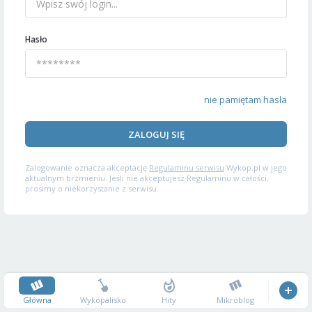
Hasło
nie pamiętam hasła
ZALOGUJ SIĘ
Zalogowanie oznacza akceptację
Regulaminu serwisu
Wykop.pl w jego
aktualnym brzmieniu. Jeśli nie akceptujesz Regulaminu w całości,
prosimy o niekorzystanie z serwisu.
Główna
Wykopalisko
Hity
Mikroblog