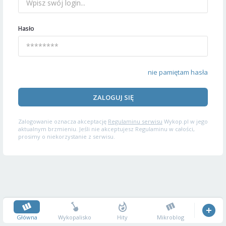
Hasło
nie pamiętam hasła
ZALOGUJ SIĘ
Zalogowanie oznacza akceptację
Regulaminu serwisu
Wykop.pl w jego
aktualnym brzmieniu. Jeśli nie akceptujesz Regulaminu w całości,
prosimy o niekorzystanie z serwisu.
Główna
Wykopalisko
Hity
Mikroblog