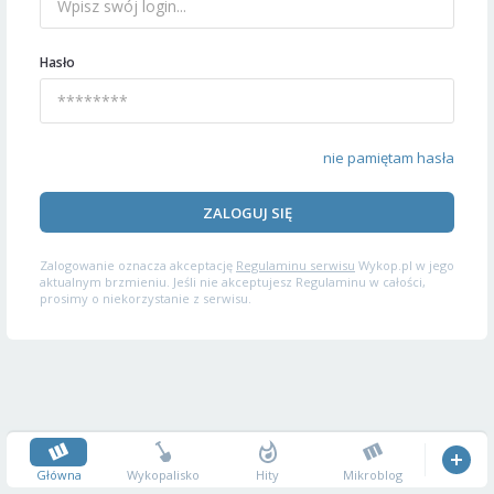
Hasło
nie pamiętam hasła
ZALOGUJ SIĘ
Zalogowanie oznacza akceptację
Regulaminu serwisu
Wykop.pl w jego
aktualnym brzmieniu. Jeśli nie akceptujesz Regulaminu w całości,
prosimy o niekorzystanie z serwisu.
Główna
Wykopalisko
Hity
Mikroblog