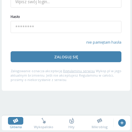
Hasło
nie pamiętam hasła
ZALOGUJ SIĘ
Zalogowanie oznacza akceptację
Regulaminu serwisu
Wykop.pl w jego
aktualnym brzmieniu. Jeśli nie akceptujesz Regulaminu w całości,
prosimy o niekorzystanie z serwisu.
Główna
Wykopalisko
Hity
Mikroblog