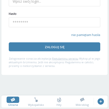
Hasło
nie pamiętam hasła
ZALOGUJ SIĘ
Zalogowanie oznacza akceptację
Regulaminu serwisu
Wykop.pl w jego
aktualnym brzmieniu. Jeśli nie akceptujesz Regulaminu w całości,
prosimy o niekorzystanie z serwisu.
Główna
Wykopalisko
Hity
Mikroblog