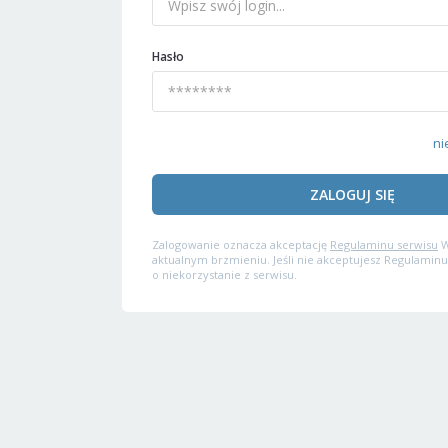
Hasło
ni
ZALOGUJ SIĘ
Zalogowanie oznacza akceptację
Regulaminu serwisu
W
aktualnym brzmieniu. Jeśli nie akceptujesz Regulaminu
o niekorzystanie z serwisu.