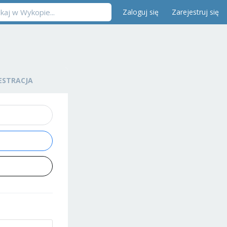
Zaloguj się
Zarejestruj się
ESTRACJA