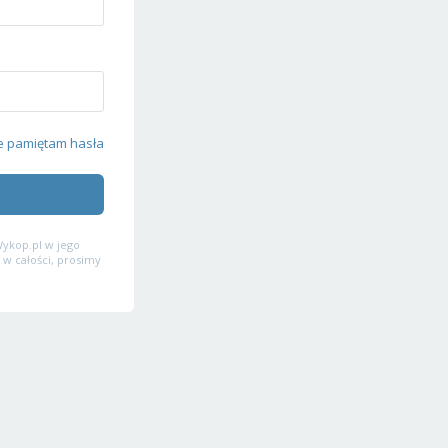
e pamiętam hasła
ykop.pl w jego
 w całości, prosimy