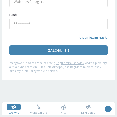
Hasło
nie pamiętam hasła
ZALOGUJ SIĘ
Zalogowanie oznacza akceptację
Regulaminu serwisu
Wykop.pl w jego
aktualnym brzmieniu. Jeśli nie akceptujesz Regulaminu w całości,
prosimy o niekorzystanie z serwisu.
Główna
Wykopalisko
Hity
Mikroblog