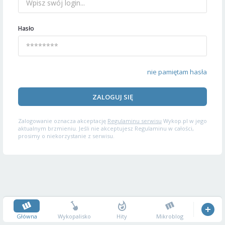
Hasło
nie pamiętam hasła
ZALOGUJ SIĘ
Zalogowanie oznacza akceptację
Regulaminu serwisu
Wykop.pl w jego
aktualnym brzmieniu. Jeśli nie akceptujesz Regulaminu w całości,
prosimy o niekorzystanie z serwisu.
Główna
Wykopalisko
Hity
Mikroblog