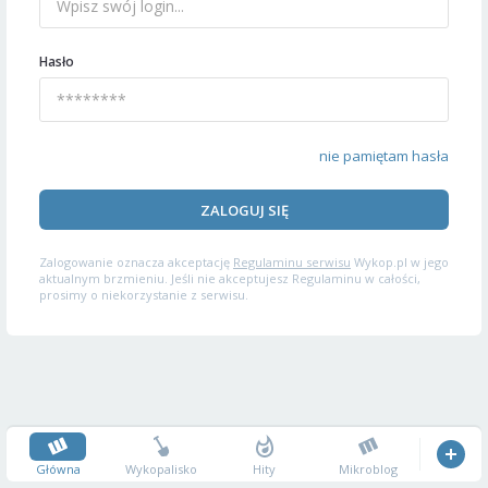
Hasło
nie pamiętam hasła
ZALOGUJ SIĘ
Zalogowanie oznacza akceptację
Regulaminu serwisu
Wykop.pl w jego
aktualnym brzmieniu. Jeśli nie akceptujesz Regulaminu w całości,
prosimy o niekorzystanie z serwisu.
Główna
Wykopalisko
Hity
Mikroblog