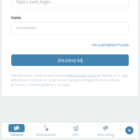
Hasło
nie pamiętam hasła
ZALOGUJ SIĘ
Zalogowanie oznacza akceptację
Regulaminu serwisu
Wykop.pl w jego
aktualnym brzmieniu. Jeśli nie akceptujesz Regulaminu w całości,
prosimy o niekorzystanie z serwisu.
Główna
Wykopalisko
Hity
Mikroblog