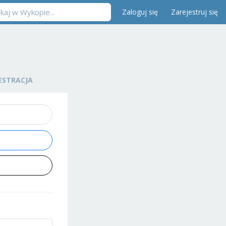
Zaloguj się
Zarejestruj się
ESTRACJA