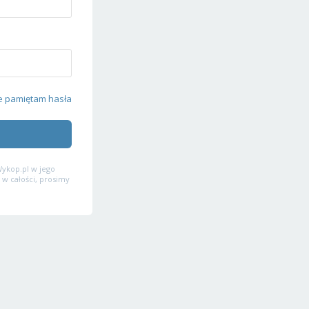
e pamiętam hasła
ykop.pl w jego
 w całości, prosimy