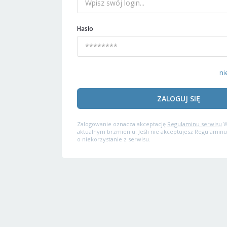
Hasło
ni
ZALOGUJ SIĘ
Zalogowanie oznacza akceptację
Regulaminu serwisu
W
aktualnym brzmieniu. Jeśli nie akceptujesz Regulaminu
o niekorzystanie z serwisu.