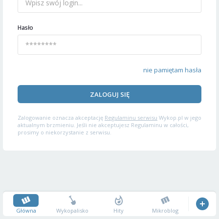
Hasło
nie pamiętam hasła
ZALOGUJ SIĘ
Zalogowanie oznacza akceptację
Regulaminu serwisu
Wykop.pl w jego
aktualnym brzmieniu. Jeśli nie akceptujesz Regulaminu w całości,
prosimy o niekorzystanie z serwisu.
Główna
Wykopalisko
Hity
Mikroblog