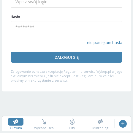
Hasło
nie pamiętam hasła
ZALOGUJ SIĘ
Zalogowanie oznacza akceptację
Regulaminu serwisu
Wykop.pl w jego
aktualnym brzmieniu. Jeśli nie akceptujesz Regulaminu w całości,
prosimy o niekorzystanie z serwisu.
Główna
Wykopalisko
Hity
Mikroblog