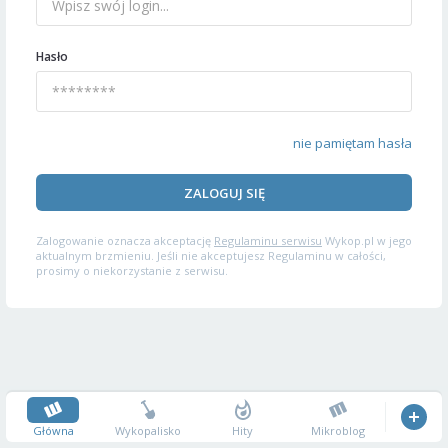
Hasło
nie pamiętam hasła
ZALOGUJ SIĘ
Zalogowanie oznacza akceptację
Regulaminu serwisu
Wykop.pl w jego
aktualnym brzmieniu. Jeśli nie akceptujesz Regulaminu w całości,
prosimy o niekorzystanie z serwisu.
Główna
Wykopalisko
Hity
Mikroblog