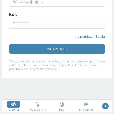
Hasło
nie pamiętam hasła
ZALOGUJ SIĘ
Zalogowanie oznacza akceptację
Regulaminu serwisu
Wykop.pl w jego
aktualnym brzmieniu. Jeśli nie akceptujesz Regulaminu w całości,
prosimy o niekorzystanie z serwisu.
Główna
Wykopalisko
Hity
Mikroblog