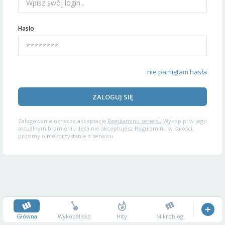
Hasło
nie pamiętam hasła
ZALOGUJ SIĘ
Zalogowanie oznacza akceptację
Regulaminu serwisu
Wykop.pl w jego
aktualnym brzmieniu. Jeśli nie akceptujesz Regulaminu w całości,
prosimy o niekorzystanie z serwisu.
Główna
Wykopalisko
Hity
Mikroblog