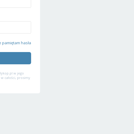
e pamiętam hasła
ykop.pl w jego
 w całości, prosimy