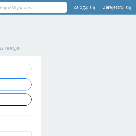
Zaloguj się
Zarejestruj się
ESTRACJA