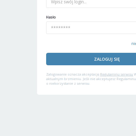
Hasło
ni
ZALOGUJ SIĘ
Zalogowanie oznacza akceptację
Regulaminu serwisu
W
aktualnym brzmieniu. Jeśli nie akceptujesz Regulaminu
o niekorzystanie z serwisu.