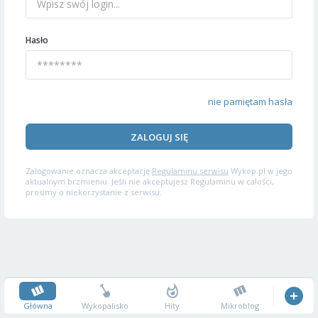
Hasło
nie pamiętam hasła
ZALOGUJ SIĘ
Zalogowanie oznacza akceptację
Regulaminu serwisu
Wykop.pl w jego
aktualnym brzmieniu. Jeśli nie akceptujesz Regulaminu w całości,
prosimy o niekorzystanie z serwisu.
Główna
Wykopalisko
Hity
Mikroblog