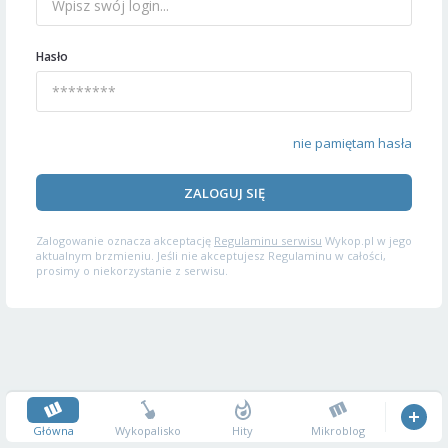
Hasło
nie pamiętam hasła
ZALOGUJ SIĘ
Zalogowanie oznacza akceptację
Regulaminu serwisu
Wykop.pl w jego
aktualnym brzmieniu. Jeśli nie akceptujesz Regulaminu w całości,
prosimy o niekorzystanie z serwisu.
Główna
Wykopalisko
Hity
Mikroblog