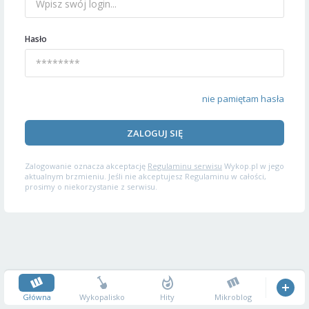
Hasło
nie pamiętam hasła
ZALOGUJ SIĘ
Zalogowanie oznacza akceptację
Regulaminu serwisu
Wykop.pl w jego
aktualnym brzmieniu. Jeśli nie akceptujesz Regulaminu w całości,
prosimy o niekorzystanie z serwisu.
Główna
Wykopalisko
Hity
Mikroblog