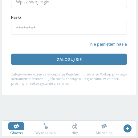
Hasło
nie pamiętam hasła
ZALOGUJ SIĘ
Zalogowanie oznacza akceptację
Regulaminu serwisu
Wykop.pl w jego
aktualnym brzmieniu. Jeśli nie akceptujesz Regulaminu w całości,
prosimy o niekorzystanie z serwisu.
Główna
Wykopalisko
Hity
Mikroblog