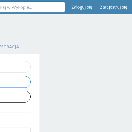
Zaloguj się
Zarejestruj się
ESTRACJA