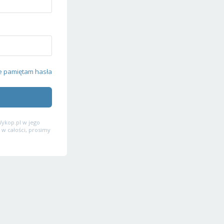
e pamiętam hasła
ykop.pl w jego
 w całości, prosimy