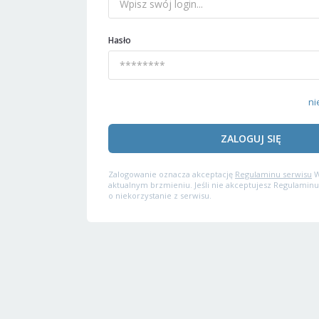
Hasło
ni
ZALOGUJ SIĘ
Zalogowanie oznacza akceptację
Regulaminu serwisu
W
aktualnym brzmieniu. Jeśli nie akceptujesz Regulaminu
o niekorzystanie z serwisu.