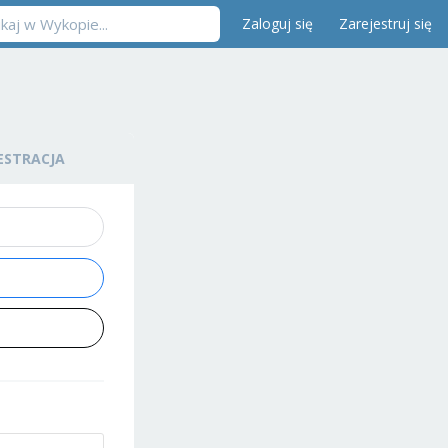
Zaloguj się
Zarejestruj się
ESTRACJA