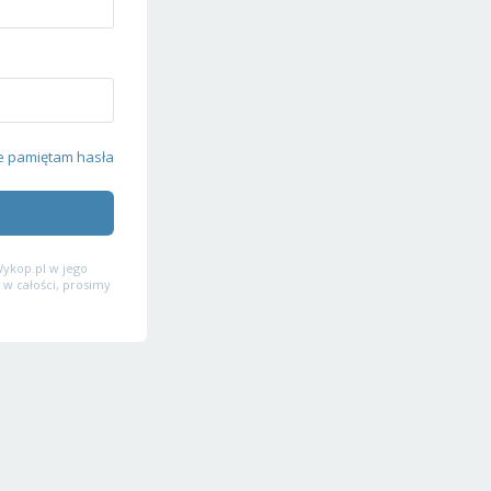
e pamiętam hasła
ykop.pl w jego
 w całości, prosimy