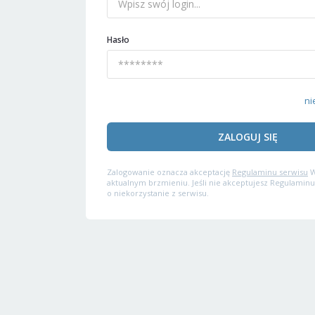
Hasło
ni
ZALOGUJ SIĘ
Zalogowanie oznacza akceptację
Regulaminu serwisu
W
aktualnym brzmieniu. Jeśli nie akceptujesz Regulaminu
o niekorzystanie z serwisu.