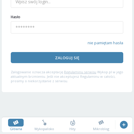
Hasło
nie pamiętam hasła
ZALOGUJ SIĘ
Zalogowanie oznacza akceptację
Regulaminu serwisu
Wykop.pl w jego
aktualnym brzmieniu. Jeśli nie akceptujesz Regulaminu w całości,
prosimy o niekorzystanie z serwisu.
Główna
Wykopalisko
Hity
Mikroblog