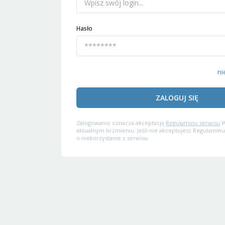
Hasło
ni
ZALOGUJ SIĘ
Zalogowanie oznacza akceptację
Regulaminu serwisu
W
aktualnym brzmieniu. Jeśli nie akceptujesz Regulaminu
o niekorzystanie z serwisu.