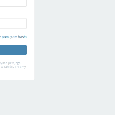
e pamiętam hasła
ykop.pl w jego
 w całości, prosimy