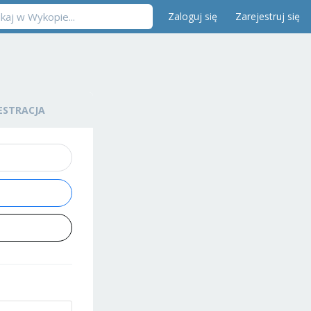
Zaloguj się
Zarejestruj się
ESTRACJA