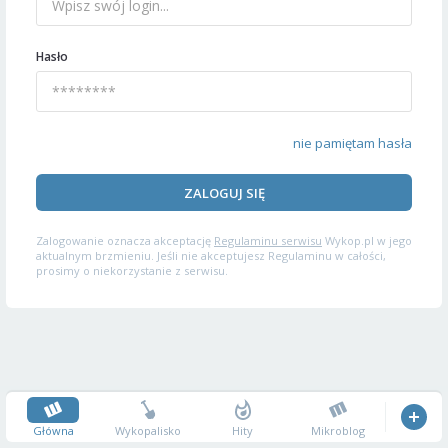
Hasło
nie pamiętam hasła
ZALOGUJ SIĘ
Zalogowanie oznacza akceptację
Regulaminu serwisu
Wykop.pl w jego
aktualnym brzmieniu. Jeśli nie akceptujesz Regulaminu w całości,
prosimy o niekorzystanie z serwisu.
Główna
Wykopalisko
Hity
Mikroblog