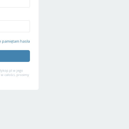
e pamiętam hasła
ykop.pl w jego
 w całości, prosimy