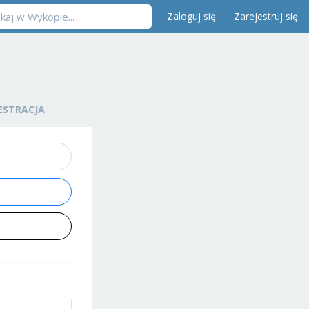
Zaloguj się
Zarejestruj się
ESTRACJA