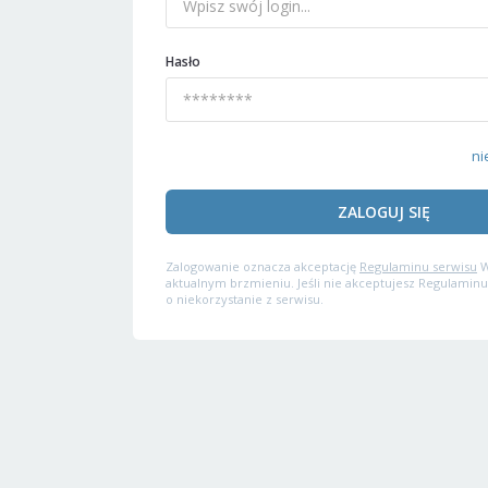
Hasło
ni
ZALOGUJ SIĘ
Zalogowanie oznacza akceptację
Regulaminu serwisu
W
aktualnym brzmieniu. Jeśli nie akceptujesz Regulaminu
o niekorzystanie z serwisu.