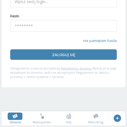
Hasło
nie pamiętam hasła
ZALOGUJ SIĘ
Zalogowanie oznacza akceptację
Regulaminu serwisu
Wykop.pl w jego
aktualnym brzmieniu. Jeśli nie akceptujesz Regulaminu w całości,
prosimy o niekorzystanie z serwisu.
Główna
Wykopalisko
Hity
Mikroblog