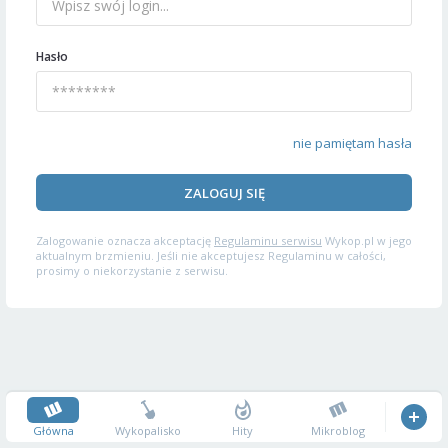
Hasło
nie pamiętam hasła
ZALOGUJ SIĘ
Zalogowanie oznacza akceptację
Regulaminu serwisu
Wykop.pl w jego
aktualnym brzmieniu. Jeśli nie akceptujesz Regulaminu w całości,
prosimy o niekorzystanie z serwisu.
Główna
Wykopalisko
Hity
Mikroblog