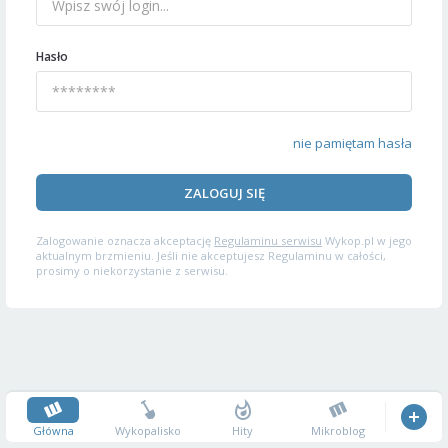
Hasło
nie pamiętam hasła
ZALOGUJ SIĘ
Zalogowanie oznacza akceptację
Regulaminu serwisu
Wykop.pl w jego
aktualnym brzmieniu. Jeśli nie akceptujesz Regulaminu w całości,
prosimy o niekorzystanie z serwisu.
Główna
Wykopalisko
Hity
Mikroblog