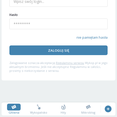
Hasło
nie pamiętam hasła
ZALOGUJ SIĘ
Zalogowanie oznacza akceptację
Regulaminu serwisu
Wykop.pl w jego
aktualnym brzmieniu. Jeśli nie akceptujesz Regulaminu w całości,
prosimy o niekorzystanie z serwisu.
Główna
Wykopalisko
Hity
Mikroblog