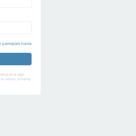
e pamiętam hasła
ykop.pl w jego
 w całości, prosimy