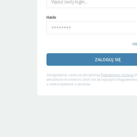
Hasło
ni
ZALOGUJ SIĘ
Zalogowanie oznacza akceptację
Regulaminu serwisu
W
aktualnym brzmieniu. Jeśli nie akceptujesz Regulaminu
o niekorzystanie z serwisu.