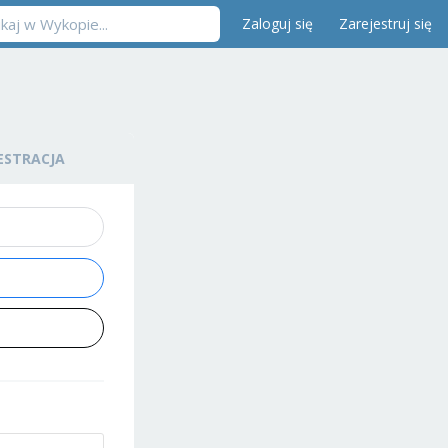
Zaloguj się
Zarejestruj się
ESTRACJA