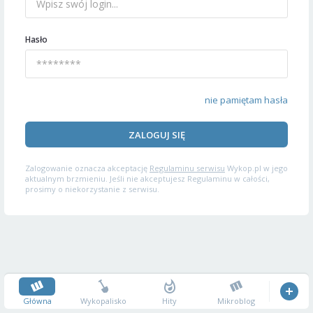
Hasło
nie pamiętam hasła
ZALOGUJ SIĘ
Zalogowanie oznacza akceptację
Regulaminu serwisu
Wykop.pl w jego
aktualnym brzmieniu. Jeśli nie akceptujesz Regulaminu w całości,
prosimy o niekorzystanie z serwisu.
Główna
Wykopalisko
Hity
Mikroblog