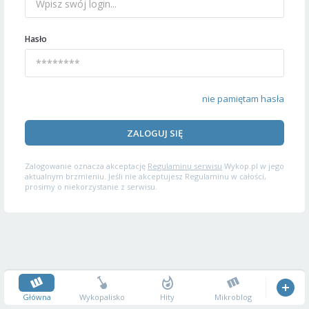
Hasło
nie pamiętam hasła
ZALOGUJ SIĘ
Zalogowanie oznacza akceptację
Regulaminu serwisu
Wykop.pl w jego
aktualnym brzmieniu. Jeśli nie akceptujesz Regulaminu w całości,
prosimy o niekorzystanie z serwisu.
Główna
Wykopalisko
Hity
Mikroblog