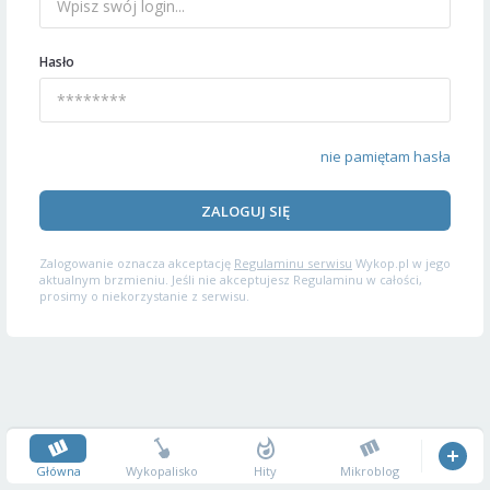
Hasło
nie pamiętam hasła
ZALOGUJ SIĘ
Zalogowanie oznacza akceptację
Regulaminu serwisu
Wykop.pl w jego
aktualnym brzmieniu. Jeśli nie akceptujesz Regulaminu w całości,
prosimy o niekorzystanie z serwisu.
Główna
Wykopalisko
Hity
Mikroblog