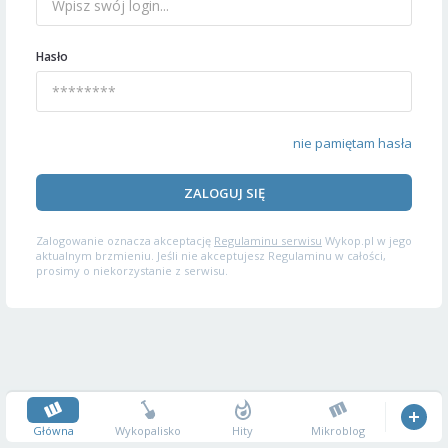
Hasło
nie pamiętam hasła
ZALOGUJ SIĘ
Zalogowanie oznacza akceptację
Regulaminu serwisu
Wykop.pl w jego
aktualnym brzmieniu. Jeśli nie akceptujesz Regulaminu w całości,
prosimy o niekorzystanie z serwisu.
Główna
Wykopalisko
Hity
Mikroblog