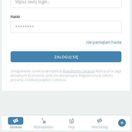
Hasło
nie pamiętam hasła
ZALOGUJ SIĘ
Zalogowanie oznacza akceptację
Regulaminu serwisu
Wykop.pl w jego
aktualnym brzmieniu. Jeśli nie akceptujesz Regulaminu w całości,
prosimy o niekorzystanie z serwisu.
Główna
Wykopalisko
Hity
Mikroblog