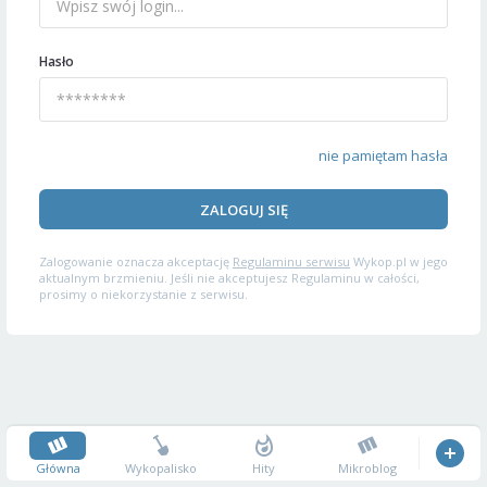
Hasło
nie pamiętam hasła
ZALOGUJ SIĘ
Zalogowanie oznacza akceptację
Regulaminu serwisu
Wykop.pl w jego
aktualnym brzmieniu. Jeśli nie akceptujesz Regulaminu w całości,
prosimy o niekorzystanie z serwisu.
Główna
Wykopalisko
Hity
Mikroblog