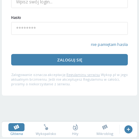
Hasło
nie pamiętam hasła
ZALOGUJ SIĘ
Zalogowanie oznacza akceptację
Regulaminu serwisu
Wykop.pl w jego
aktualnym brzmieniu. Jeśli nie akceptujesz Regulaminu w całości,
prosimy o niekorzystanie z serwisu.
Główna
Wykopalisko
Hity
Mikroblog