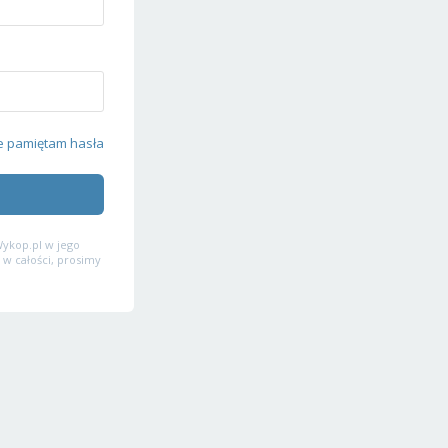
e pamiętam hasła
ykop.pl w jego
 w całości, prosimy