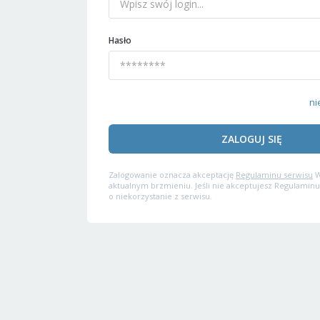
Hasło
ni
ZALOGUJ SIĘ
Zalogowanie oznacza akceptację
Regulaminu serwisu
W
aktualnym brzmieniu. Jeśli nie akceptujesz Regulaminu
o niekorzystanie z serwisu.