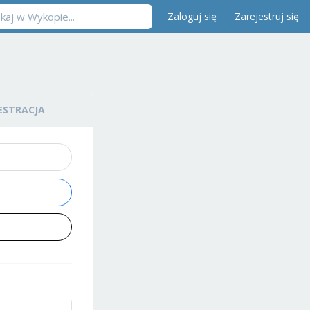
Zaloguj się
Zarejestruj się
ESTRACJA