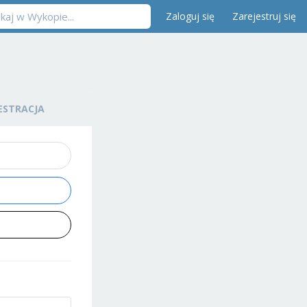
Zaloguj się
Zarejestruj się
ESTRACJA