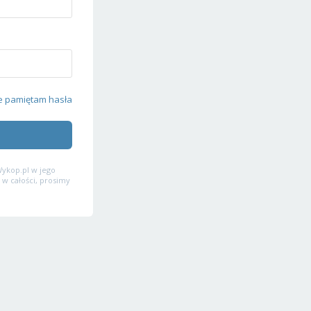
e pamiętam hasła
ykop.pl w jego
 w całości, prosimy