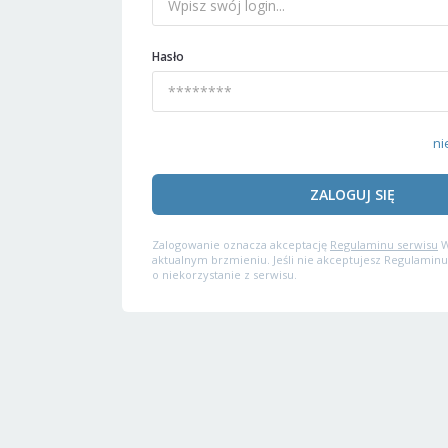
Hasło
ni
ZALOGUJ SIĘ
Zalogowanie oznacza akceptację
Regulaminu serwisu
W
aktualnym brzmieniu. Jeśli nie akceptujesz Regulaminu
o niekorzystanie z serwisu.